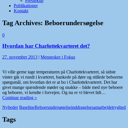
Presseklip
Publikationer
Kontakt
Tag Archives:
Beboerundersøgelse
0
Hvordan har Charlottekvarteret det?
27. november 2013
|
Mennesker i Fokus
Vi ville gerne tage temperaturen på Charlottekvarteret, så sidste
vinter gik vi rundt i kvarteret, bankede på døre og stillede beboerne
spørgsmål, om hvordan det er at bo i Charlottekvarteret. Det har
givet mange spændende møder og snakke – både med nye beboere
og beboere, vi kendte i forvejen. Og nu er vi blevet lidt…
Continue reading »
Nyheder
Baseline
Beboerundersøgelse
inddragelse
samarbejde
tryghed
Tags