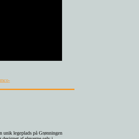
um
co-
 en unik legeplads på Grønningen
designet af eleverne selv i