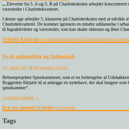
I denne uge arbejder 5. klasserne på Charlotteskolen med at udvikle id
Charlottekvarteret. De kommer igennem en mindre uddannelse i urban 
til legeaktiviteter og væresteder, som kan skabe råderum og åbne Ch
Nyheder
Råderum
co-creation
inddragelse
Råderum
unge
urban desig
0
Dyrk gulerødder og fællesskab
10. marts 2013
|
Mennesker i Fokus
Beboerprojektet Spisekammeret, som er en forlængelse af Udekøkkenetp
Byggeriets Ildsjæle til at anlægge en nyttehave, der skal fungere so
spisekammer”.
Continue reading
→
Byg selv sammen
Nyheder
co-creation
Tags