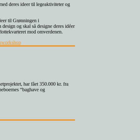
eer til Grønningen i
design og skal så designe deres idéer
arlottekvarteret mod omverdenen.
n
workshop
rojektet, har fået 350.000 kr. fra
m beboernes “baghave og