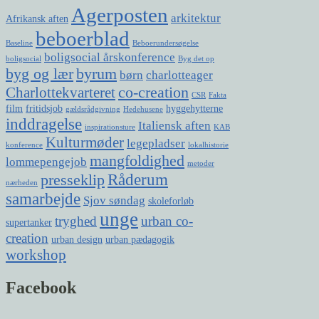
Agerposten
arkitektur
Afrikansk aften
beboerblad
Baseline
Beboerundersøgelse
boligsocial årskonference
boligsocial
Byg det op
byg og lær
byrum
børn
charlotteager
co-creation
Charlottekvarteret
CSR
Fakta
film
fritidsjob
hyggehytterne
gældsrådgivning
Hedehusene
inddragelse
Italiensk aften
inspirationsture
KAB
Kulturmøder
legepladser
konference
lokalhistorie
mangfoldighed
lommepengejob
metoder
Råderum
presseklip
nærheden
samarbejde
Sjov søndag
skoleforløb
unge
tryghed
urban co-
supertanker
creation
urban design
urban pædagogik
workshop
Facebook