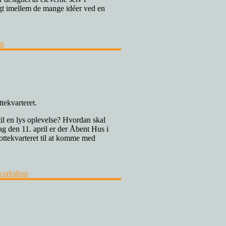
t imellem de mange idéer ved en
op
il en lys oplevelse? Hvordan skal
ag den 11. april er der Åbent Hus i
lottekvarteret til at komme med
workshop