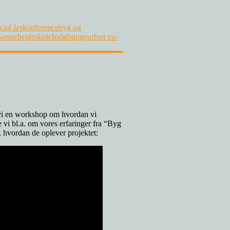
cial årskonference
byg og
samarbejde
skoleforløb
unge
urban co-
t vi en workshop om hvordan vi
 vi bl.a. om vores erfaringer fra “Byg
r, hvordan de oplever projektet: