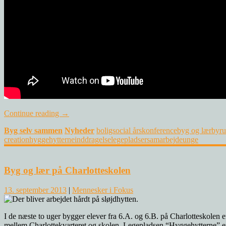
Continue reading
→
Byg selv sammen
Nyheder
boligsocial årskonference
byg og lær
byr
creation
hyggehytterne
inddragelse
legepladser
samarbejde
unge
0
Byg og lær på Charlotteskolen
13. september 2013
|
Mennesker i Fokus
I de næste to uger bygger elever fra 6.A. og 6.B. på Charlotteskolen
mellem Charlottekvarteret og skolen. Legepladsen “Hyggehytterne” er 