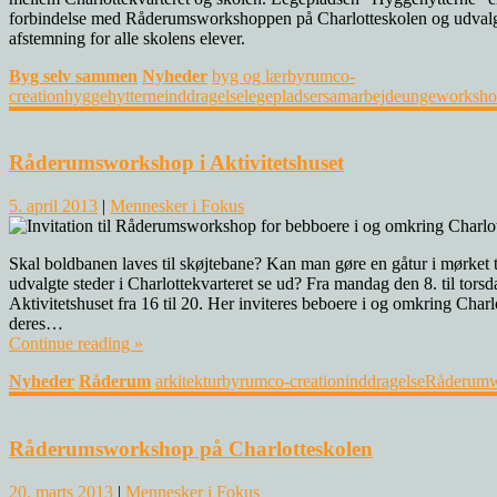
forbindelse med Råderumsworkshoppen på Charlotteskolen og udvalg
afstemning for alle skolens elever.
Byg selv sammen
Nyheder
byg og lær
byrum
co-
creation
hyggehytterne
inddragelse
legepladser
samarbejde
unge
worksh
0
Råderumsworkshop i Aktivitetshuset
5. april 2013
|
Mennesker i Fokus
Skal boldbanen laves til skøjtebane? Kan man gøre en gåtur i mørket t
udvalgte steder i Charlottekvarteret se ud? Fra mandag den 8. til torsd
Aktivitetshuset fra 16 til 20. Her inviteres beboere i og omkring Char
deres…
Continue reading »
Nyheder
Råderum
arkitektur
byrum
co-creation
inddragelse
Råderum
0
Råderumsworkshop på Charlotteskolen
20. marts 2013
|
Mennesker i Fokus