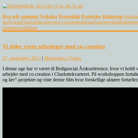
Byg selv sammen
Nyheder
Presseklip
Projekter
Råderum
boligso
lær
byrum
Charlottekvarteret
co-creation
inddragelse
presseklip
Råderum
creation
workshop
0
Vi deler vores erfaringer med co-creation
27. september 2013
|
Mennesker i Fokus
I denne uge har vi været til Boligsocial Årskonference, hvor vi hold
arbejder med co-creation i Charlottekvarteret. På workshoppen fortalte
og lær”-projektet og viste denne film hvor forskellige aktører fortælle