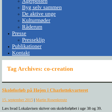
Agerposten
Byg selv sammen
De aktive unge
Kulturmøder
Råderum
Presse
Presseklip
Publikationer
Kontakt
Tag Archives:
co-creation
Skoleforløb på Højen i Charlottekvarteret
15. september 2015
|
Martin Rosenkreutz
Læs hvad Lokalavisen skriver om skoleforløbet i uge 38 og 39.