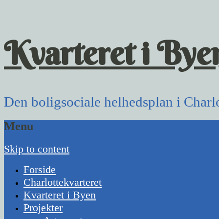
Kvarteret i Bye
Den boligsociale helhedsplan i Charlo
Menu
Skip to content
Forside
Charlottekvarteret
Kvarteret i Byen
Projekter