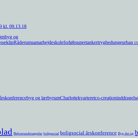
ørn
byg og
sseklip
Råderum
samarbejde
skoleforløb
supertanker
tryghed
unge
urban co
 årskonference
byg og lær
byrum
Charlottekvarteret
co-creation
inddragels
blad
b
boligsocial årskonference
Beboerundersøgelse
boligsocial
Byg det op