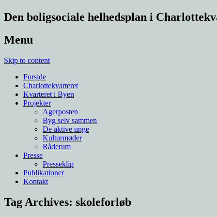
Den boligsociale helhedsplan i Charlottekv
Menu
Skip to content
Forside
Charlottekvarteret
Kvarteret i Byen
Projekter
Agerposten
Byg selv sammen
De aktive unge
Kulturmøder
Råderum
Presse
Presseklip
Publikationer
Kontakt
Tag Archives:
skoleforløb