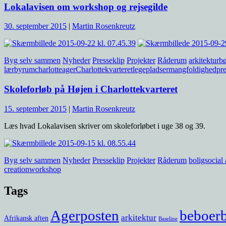
Lokalavisen om workshop og rejsegilde
30. september 2015
|
Martin Rosenkreutz
Byg selv sammen
Nyheder
Presseklip
Projekter
Råderum
arkitektur
b
lær
byrum
charlotteager
Charlottekvarteret
legepladser
mangfoldighed
pre
Skoleforløb på Højen i Charlottekvarteret
15. september 2015
|
Martin Rosenkreutz
Læs hvad Lokalavisen skriver om skoleforløbet i uge 38 og 39.
Byg selv sammen
Nyheder
Presseklip
Projekter
Råderum
boligsocial
creation
workshop
Tags
Agerposten
beboer
arkitektur
Afrikansk aften
Baseline