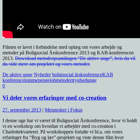
Filmen er lavet i forbindelse med oplæg om vores arbejde og
metoder på Boligsocial Årskonference 2013 og KAB-konferencen
2013.
Download metodeopsamlingen “De aktive unge”, hvis du vil
du vide mere om projektet og vores metoder.
De aktive unge
Nyheder
boligsocial årskonference
KAB
konference
lommepengejob
metoder
tryghed
unge
0
Vi deler vores erfaringer med co-creation
27. september 2013
|
Mennesker i Fokus
I denne uge har vi været til Boligsocial Årskonference, hvor vi holdt
vi en workshop om hvordan vi arbejder med co-creation i
Charlottekvarteret. På workshoppen fortalte vi bl.a. om vores
erfaringer fra “Byg og lær”-projektet og viste denne film hvor