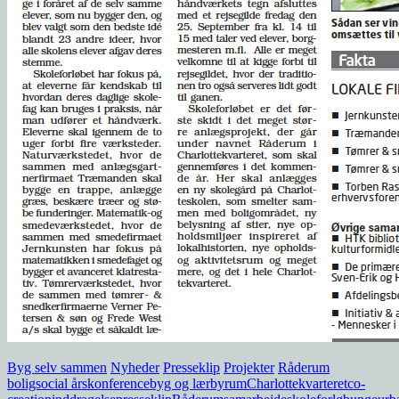
Byg selv sammen
Nyheder
Presseklip
Projekter
Råderum
boligsocial årskonference
byg og lær
byrum
Charlottekvarteret
co-