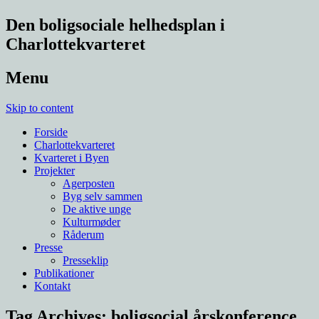
Den boligsociale helhedsplan i
Charlottekvarteret
Menu
Skip to content
Forside
Charlottekvarteret
Kvarteret i Byen
Projekter
Agerposten
Byg selv sammen
De aktive unge
Kulturmøder
Råderum
Presse
Presseklip
Publikationer
Kontakt
Tag Archives:
boligsocial årskonference