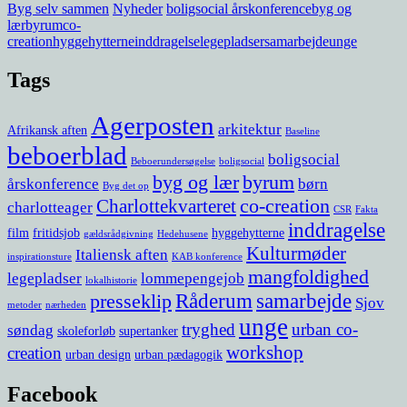
Byg selv sammen
Nyheder
boligsocial årskonference
byg og
lær
byrum
co-
creation
hyggehytterne
inddragelse
legepladser
samarbejde
unge
Tags
Agerposten
arkitektur
Afrikansk aften
Baseline
beboerblad
boligsocial
Beboerundersøgelse
boligsocial
byg og lær
byrum
årskonference
børn
Byg det op
co-creation
Charlottekvarteret
charlotteager
CSR
Fakta
inddragelse
film
fritidsjob
hyggehytterne
gældsrådgivning
Hedehusene
Kulturmøder
Italiensk aften
inspirationsture
KAB konference
mangfoldighed
legepladser
lommepengejob
lokalhistorie
Råderum
samarbejde
presseklip
Sjov
metoder
nærheden
unge
tryghed
urban co-
søndag
skoleforløb
supertanker
workshop
creation
urban design
urban pædagogik
Facebook