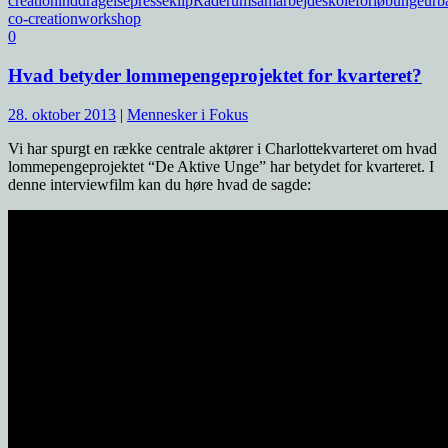
creation
inddragelse
presseklip
Råderum
samarbejde
skoleforløb
unge
urb
co-creation
workshop
0
Hvad betyder lommepengeprojektet for kvarteret?
28. oktober 2013
|
Mennesker i Fokus
Vi har spurgt en række centrale aktører i Charlottekvarteret om hvad
lommepengeprojektet “De Aktive Unge” har betydet for kvarteret. I
denne interviewfilm kan du høre hvad de sagde: