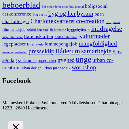
beboerblad
boligsocial
Beboerundersøgelse
boligsocial
byg og lær
byrum
årskonference
børn
Byg det op
co-creation
Charlottekvarteret
charlotteager
CSR
Fakta
inddragelse
film
fritidsjob
hyggehytterne
gældsrådgivning
Hedehusene
Kulturmøder
Italiensk aften
inspirationsture
KAB konference
mangfoldighed
legepladser
lommepengejob
lokalhistorie
Råderum
samarbejde
presseklip
Sjov
metoder
nærheden
unge
tryghed
urban co-
søndag
skoleforløb
supertanker
workshop
creation
urban design
urban pædagogik
Facebook
Mennesker i Fokus | Pavillonen ved Aktivitetshuset | Charlotteager
122B | 2640 Hedehusene