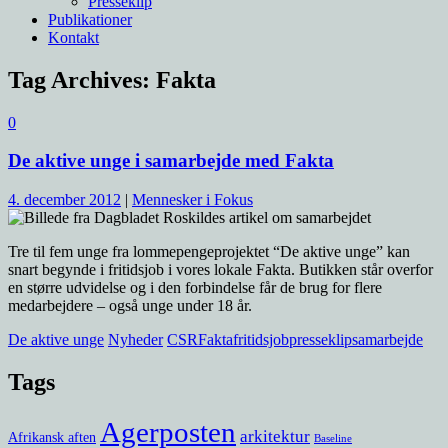
Presseklip
Publikationer
Kontakt
Tag Archives:
Fakta
0
De aktive unge i samarbejde med Fakta
4. december 2012
|
Mennesker i Fokus
Tre til fem unge fra lommepengeprojektet “De aktive unge” kan
snart begynde i fritidsjob i vores lokale Fakta. Butikken står overfor
en større udvidelse og i den forbindelse får de brug for flere
medarbejdere – også unge under 18 år.
De aktive unge
Nyheder
CSR
Fakta
fritidsjob
presseklip
samarbejde
Tags
Agerposten
arkitektur
Afrikansk aften
Baseline